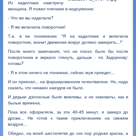
Из кадиллака навстречу
женщина. Я пожал плечами в недоумении:
- Что же вы наделали?
- Я же включила поворотник!
Т.е. в ее понимании: "Я на кадиллаке и включила
поворотник, значит движение вокруг должно замереть...!"
После моего замечания, что не плохо было бы после
поворотника в зеркало глянуть, дальше - по Задорнову:
готовы?
- Я в этом ничего не понимаю, сейчас муж приедет...
И он приехал... на фаршированном гелентвагене. Но, надо
сказать, что никаких наездов не было.
И дядьки дэпээсные были вежливы, а не хамоваты, как в
былые времена.
Пока все оформляли, за эти 40-45 минут, я замерз до
дрожи... Не готов к таким приключениям на свежем
воздухе...
Обидно, на моей шестилетке до сих пор родная краска, а