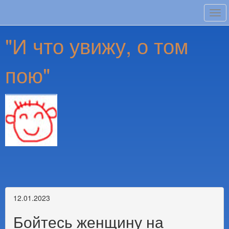
Tog
navi
"И что увижу, о том
пою"
12.01.2023
Бойтесь женщину на