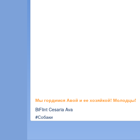
Мы гордимся Авой и ее хозяйкой! Молодцы!
BiFlint Cesaria Ava
#Собаки