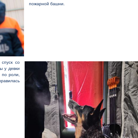
пожарной башни.
 спуск со
ы у девки
 по роли,
равилась