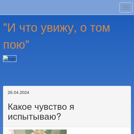
Tog
navi
"И что увижу, о том
пою"
26.04.2024
Какое чувство я
испытываю?