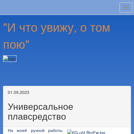
Tog
navi
"И что увижу, о том
пою"
01.09.2023
Универсальное
плавсредство
На моей ручной работы