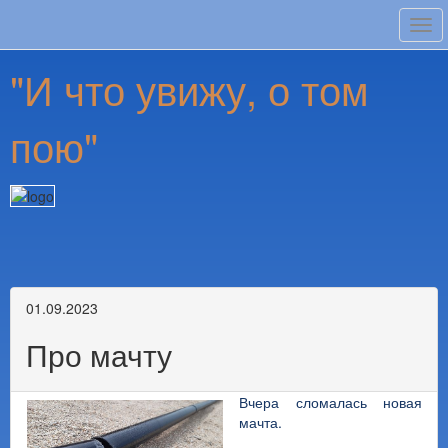
Tog
navi
"И что увижу, о том
пою"
01.09.2023
Про мачту
Вчера сломалась новая
мачта.