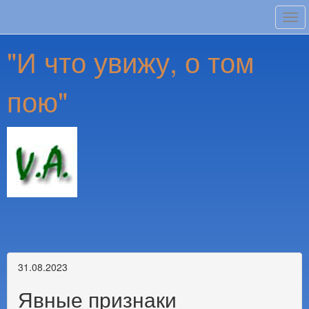
Tog
navi
"И что увижу, о том
пою"
31.08.2023
Явные признаки