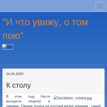
Tog
navi
"И что увижу, о том
пою"
04.06.2023
К столу
В этом году Настя
высадила редиску в
парнике. Парник теперь на полтора метра длиннее - сажай