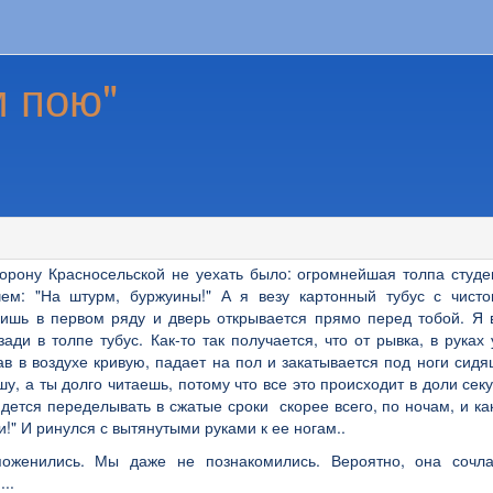
м пою"
орону Красносельской не уехать было: огромнейшая толпа студе
ем: "На штурм, буржуины!" А я везу картонный тубус с чисто
тоишь в первом ряду и дверь открывается прямо перед тобой. Я
зади в толпе тубус. Как-то так получается, что от рывка, в руках
сав в воздухе кривую, падает на пол и закатывается под ноги сид
шу, а ты долго читаешь, потому что все это происходит в доли сек
идется переделывать в сжатые сроки скорее всего, по ночам, и ка
ми!" И ринулся с вытянутыми руками к ее ногам..
поженились. Мы даже не познакомились. Вероятно, она сочл
..