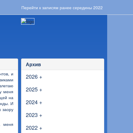
Перейти к записям ранее середины 2022
Архив
нтов, и
2026
+
виками
 влетаю
2025
+
 у меня
ящей на
2024
+
унды. И
к заору
2023
+
а меня
2022
+