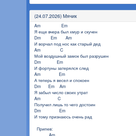
(24.07.2026) Мячик
Am Em
Я еще вчера был хмур и скучен
Dm Em Am
И ворчал под нос как старый дед
Am C
Мой воздушный замок был разрушен
Dm Em
И фортуны затерялся след
Am Em
А теперь я весел и спокоен
Dm Em Am
Я забыл число своих утрат
Am C
Получил лишь то чего достоин
Dm Em
И тому признаюсь очень рад
Припев:
Am