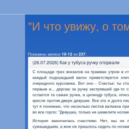
"И что увижу, о то
Показаны записи
10-12
из
237
.
(26.07.2026) Как у тубуса ручку оторвали
С площади трех вокзалов на трамвае утром в ст
каждый подошедший вагон приветствуется клич
очередного курсовика. Вот оно - Счастье: ты с
первым и... дергаю за ручку застрявший где-то с
остается та самая ручка, а цилиндр тубуса, опи
кресле против двери девушке. Все это я долго пи
тут я понимаю, что несколько листов ватмана пр
во все горло: "Девушка, только не шевелите нога
История закончилась счастливо. Нет, мы не 
сумашедшим, а мне не пришлось сидеть по ночам.